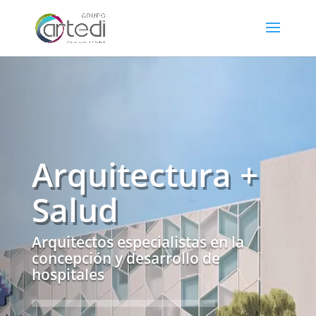
Reproductor
de
vídeo
Arquitectura +
Salud
Arquitectos especialistas en la
concepción y desarrollo de
hospitales