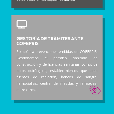

GESTORÍA DE TRÁMITES ANTE
COFEPRIS
Solución a prevenciones emitidas de COFEPRIS.
Gestionamos el permiso sanitario de
construcción y de licencias sanitarias como: de
actos quirúrgicos, establecimientos que usan
fuentes de radiación, bancos de sangre,
hemodiálisis, central de mezclas y farmacias,
entre otros.