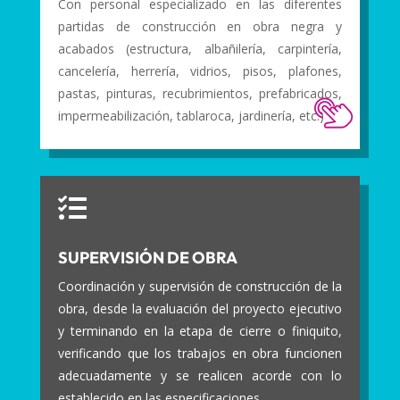
Con personal especializado en las diferentes
partidas de construcción en obra negra y
acabados (estructura, albañilería, carpintería,
cancelería, herrería, vidrios, pisos, plafones,
pastas, pinturas, recubrimientos, prefabricados,
impermeabilización, tablaroca, jardinería, etc.)

SUPERVISIÓN DE OBRA
Coordinación y supervisión de construcción de la
obra, desde la evaluación del proyecto ejecutivo
y terminando en la etapa de cierre o finiquito,
verificando que los trabajos en obra funcionen
adecuadamente y se realicen acorde con lo
establecido en las especificaciones.