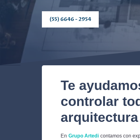
(55) 6646 - 2954
Te ayudamos 
controlar to
arquitectura
En
Grupo Artedi
contamos con exper