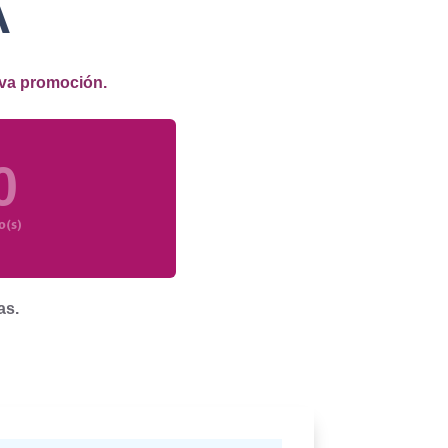
A
iva promoción.
0
o(s)
as.