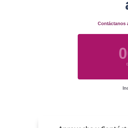
Contáctanos a
0
D
In