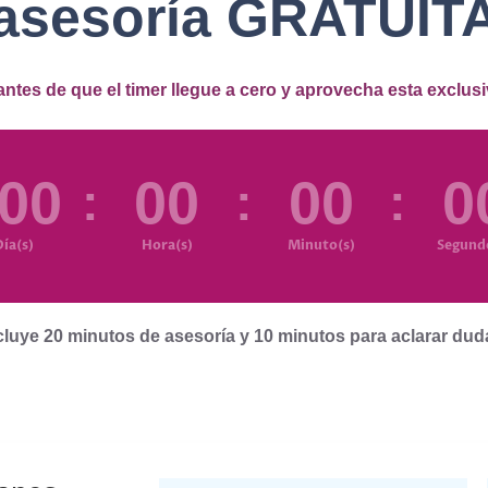
asesoría GRATUIT
ntes de que el timer llegue a cero y aprovecha esta exclus
00
00
00
0
:
:
:
ía(s)
Hora(s)
Minuto(s)
Segund
cluye 20 minutos de asesoría y 10 minutos para aclarar dud