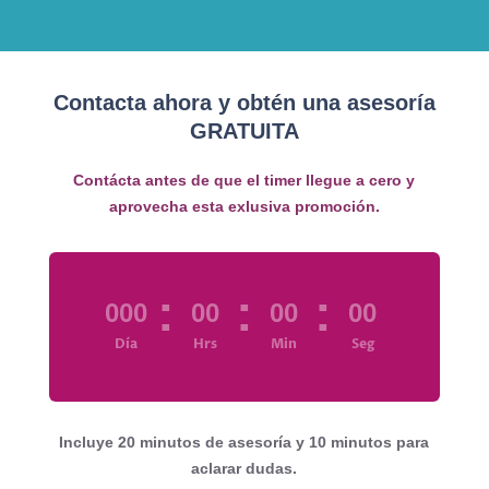
Contacta ahora y obtén una asesoría
GRATUITA
Contácta antes de que el timer llegue a cero y
aprovecha esta exlusiva promoción.
:
:
:
000
00
00
00
Día
Hrs
Min
Seg
Incluye 20 minutos de asesoría y 10 minutos para
aclarar dudas.