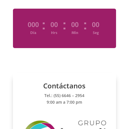
:
:
:
000
00
00
00
Día
Hrs
Min
Seg
Contáctanos
Tel.: (55) 6646 – 2954
9:00 am a 7:00 pm